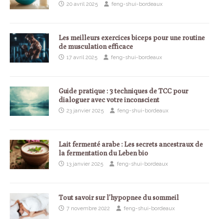
20 avril 2025
feng-shui-bordeaux
Les meilleurs exercices biceps pour une routine
de musculation efficace
17 avril 2025
feng-shui-bordeaux
Guide pratique : 3 techniques de TCC pour
dialoguer avec votre inconscient
23 janvier 2025
feng-shui-bordeaux
Lait fermenté arabe : Les secrets ancestraux de
la fermentation du Leben bio
13 janvier 2025
feng-shui-bordeaux
Tout savoir sur l’hypopnee du sommeil
7 novembre 2022
feng-shui-bordeaux