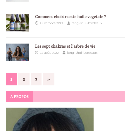
Comment choisir cette huile vegetale ?
24 octobre 2022
feng-shui-bordeaux
Les sept chakras et l’arbre de vie
22 août 2022
feng-shui-bordeaux
1
2
3
»
A PROPOS