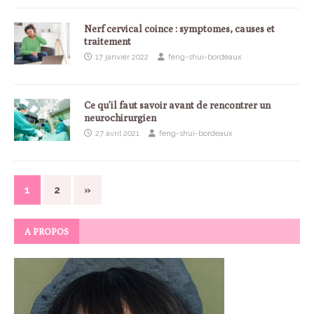
Nerf cervical coince : symptomes, causes et
traitement
17 janvier 2022
feng-shui-bordeaux
Ce qu’il faut savoir avant de rencontrer un
neurochirurgien
27 avril 2021
feng-shui-bordeaux
1
2
»
A PROPOS