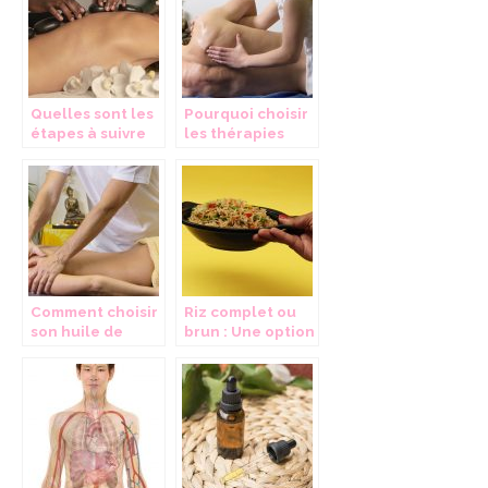
Quelles sont les
Pourquoi choisir
étapes à suivre
les thérapies
pour faire de la
alternatives ?
médecine
traditionnelle?
Comment choisir
Riz complet ou
son huile de
brun : Une option
massage ?
différente et
avantageuse
pour la santé