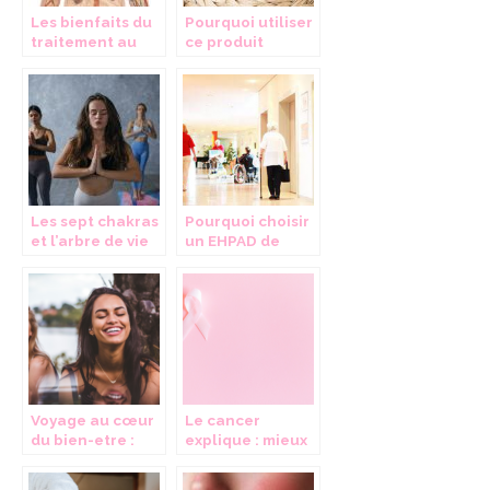
Les bienfaits du
Pourquoi utiliser
traitement au
ce produit
CBD medical
naturel ?
Les sept chakras
Pourquoi choisir
et l’arbre de vie
un EHPAD de
qualite a
proximite du lieu
de residence ?
Voyage au cœur
Le cancer
du bien-etre :
explique : mieux
explorez les
comprendre les
destinations
symptomes,