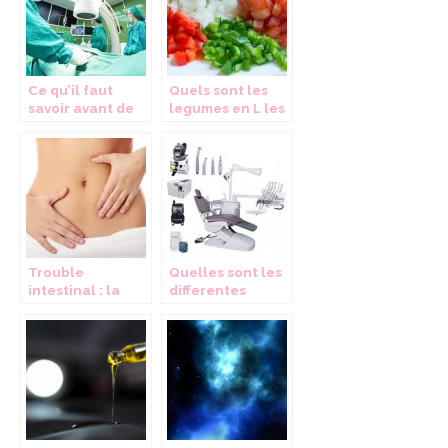
Ce qu’il faut
Quels sont les
savoir avant de
legumes en L les
rencontrer un
plus utilises ?
neurochirurgien
Trouble
Quelles sont les
intestinal : la
differentes
stase stercorale,
unites de soins
qu’est ce que
que contient un
c’est ?
cabinet dentaire
?