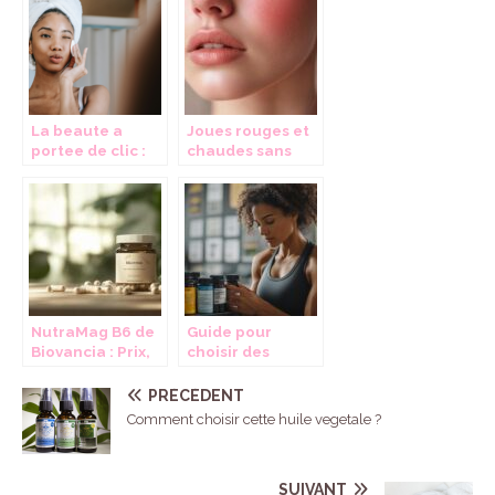
prisees du blog
causes et
beaute
traitements
La beaute a
Joues rouges et
portee de clic :
chaudes sans
decouvrez les
fièvre :
blogs
Diagnostic et
incontournables
traitements
selon les experts
NutraMag B6 de
Guide pour
Biovancia : Prix,
choisir des
efficacité et
compléments
retours
sportifs adaptés
PRÉCÉDENT
d’expérience
à la sèche
Comment choisir cette huile vegetale ?
clients
musculaire chez
les femmes
SUIVANT