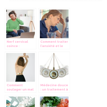
Nerf cervical
Comment traiter
coince :
l’anxiété et le
symptomes,
stress ?
causes et
traitement
Comment
Médecine douce
soulager un mal
: un traitement à
de dos
choix multiples
chronique?